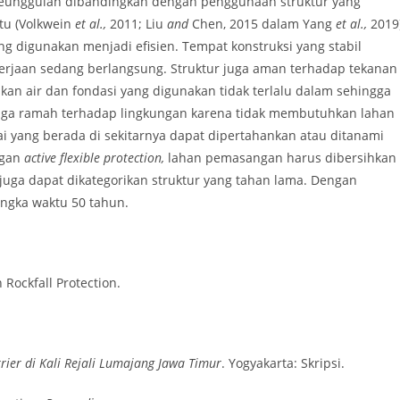
keunggulan dibandingkan dengan penggunaan struktur yang
tu (Volkwein
et al.,
2011; Liu
and
Chen, 2015 dalam Yang
et al.,
2019
 digunakan menjadi efisien. Tempat konstruksi yang stabil
erjaan sedang berlangsung. Struktur juga aman terhadap tekanan
an air dan fondasi yang digunakan tidak terlalu dalam sehingga
uga ramah terhadap lingkungan karena tidak membutuhkan lahan
i yang berada di sekitarnya dapat dipertahankan atau ditanami
ngan
active flexible protection,
lahan pemasangan harus dibersihkan
juga dapat dikategorikan struktur yang tahan lama. Dengan
angka waktu 50 tahun.
n Rockfall Protection.
ier di Kali Rejali Lumajang Jawa Timur
. Yogyakarta: Skripsi.