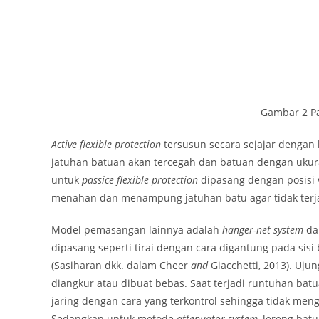
Gambar 2 Pas
Active flexible protection
tersusun secara sejajar dengan 
jatuhan batuan akan tercegah dan batuan dengan ukura
untuk
passice flexible protection
dipasang dengan posisi v
menahan dan menampung jatuhan batu agar tidak terjatu
Model pemasangan lainnya adalah
hanger-net system
d
dipasang seperti tirai dengan cara digantung pada sisi
(Sasiharan dkk. dalam Cheer
and
Giacchetti, 2013). U
diangkur atau dibuat bebas. Saat terjadi runtuhan ba
jaring dengan cara yang terkontrol sehingga tidak meng
Sedangkan untuk metode
attenuator system,
lereng batu