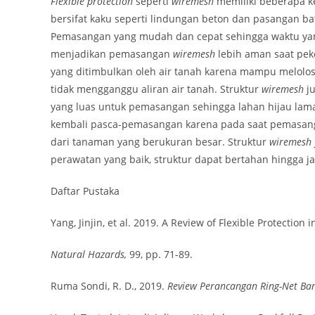
Flexible protection
seperti
wiremesh
memiliki beberapa 
bersifat kaku seperti lindungan beton dan pasangan ba
Pemasangan yang mudah dan cepat sehingga waktu yang
menjadikan pemasangan
wiremesh
lebih aman saat pek
yang ditimbulkan oleh air tanah karena mampu melolosk
tidak mengganggu aliran air tanah. Struktur
wiremesh
j
yang luas untuk pemasangan sehingga lahan hijau lama
kembali pasca-pemasangan karena pada saat pemasa
dari tanaman yang berukuran besar. Struktur
wiremesh
perawatan yang baik, struktur dapat bertahan hingga j
Daftar Pustaka
Yang, Jinjin, et al. 2019. A Review of Flexible Protection i
Natural Hazards,
99, pp. 71-89.
Ruma Sondi, R. D., 2019.
Review Perancangan Ring-Net Barr