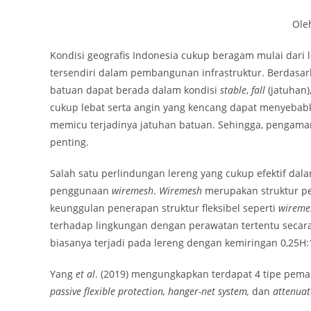
Ole
Kondisi geografis Indonesia cukup beragam mulai dari
tersendiri dalam pembangunan infrastruktur. Berdasark
batuan dapat berada dalam kondisi
stable
,
fall
(jatuhan
cukup lebat serta angin yang kencang dapat menyebabk
memicu terjadinya jatuhan batuan. Sehingga, pengama
penting.
Salah satu perlindungan lereng yang cukup efektif d
penggunaan
wiremesh
.
Wiremesh
merupakan struktur pe
keunggulan penerapan struktur fleksibel seperti
wireme
terhadap lingkungan dengan perawatan tertentu secar
biasanya terjadi pada lereng dengan kemiringan 0,25
Yang
et al
. (2019) mengungkapkan terdapat 4 tipe pem
passive flexible protection, hanger-net system,
dan
attenuat