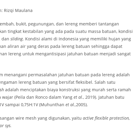
h: Rizqi Maulana
 lembah, bukit, pegunungan, dan lereng memberi tantangan
an tingkat kestabilan yang ada pada suatu massa batuan, kondisi
), dan
sliding
. Kondisi alami di Indonesia yang memiliki hujan yang
an aliran air yang deras pada lereng batuan sehingga dapat
nan lereng untuk mengantisipasi jatuhan batuan menjadi sangat
alam menangani permasalahan jatuhan batuan pada lereng adalah
ngaman lereng batuan yang bersifat fleksibel. Salah satu
sh
adalah menciptakan biaya konstruksi yang murah serta ramah
a wajar (Peila dan Ronco dalam Yang
et al.
, 2019). Jatuhan batu
H:1V sampai 0,75H:1V (Muhunthan
et al.,
2005).
asangan wire mesh yang digunakan, yaitu
active flexible protection,
or sys.