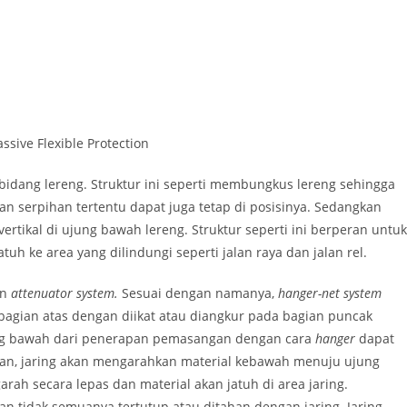
sive Flexible Protection
bidang lereng. Struktur ini seperti membungkus lereng sehingga
n serpihan tertentu dapat juga tetap di posisinya. Sedangkan
ertikal di ujung bawah lereng. Struktur seperti ini berperan untuk
h ke area yang dilindungi seperti jalan raya dan jalan rel.
an
attenuator system.
Sesuai dengan namanya,
hanger-net system
 bagian atas dengan diikat atau diangkur pada bagian puncak
jung bawah dari penerapan pemasangan dengan cara
hanger
dapat
tuan, jaring akan mengarahkan material kebawah menuju ujung
arah secara lepas dan material akan jatuh di area jaring.
an tidak semuanya tertutup atau ditahan dengan jaring. Jaring